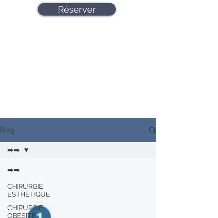
Réserver
Blog
➡️➡️
➡️➡️
CHIRURGIE
ESTHÉTIQUE
CHIRURGIE
OBÉSITÉ